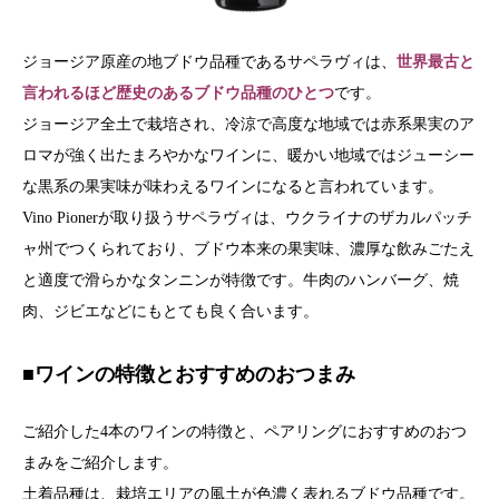
ジョージア原産の地ブドウ品種であるサペラヴィは、
世界最古と
言われるほど歴史のあるブドウ品種のひとつ
です。
ジョージア全土で栽培され、冷涼で高度な地域では赤系果実のア
ロマが強く出たまろやかなワインに、暖かい地域ではジューシー
な黒系の果実味が味わえるワインになると言われています。
Vino Pionerが取り扱うサペラヴィは、ウクライナのザカルパッチ
ャ州でつくられており、
ブドウ本来の果実味、濃厚な飲みごたえ
と適度で滑らかなタンニンが特徴です。牛肉のハンバーグ、焼
肉、ジビエなどにもとても良く合います。
■ワインの特徴とおすすめのおつまみ
ご紹介した4本のワインの特徴と、ペアリングにおすすめのおつ
まみをご紹介します。
土着品種は、栽培エリアの風土が色濃く表れるブドウ品種です。